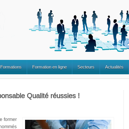
Formations
Formation en ligne
Secteurs
Actualités
onsable Qualité réussies !
e former
nommés