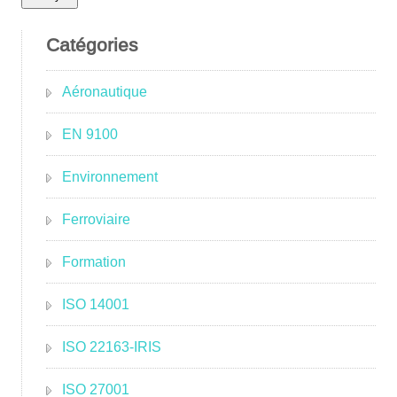
notre
politique
Catégories
de
confidentialité
Aéronautique
EN 9100
Environnement
Ferroviaire
Formation
ISO 14001
ISO 22163-IRIS
ISO 27001