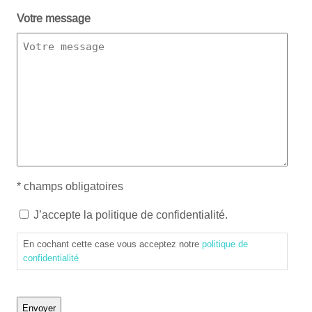
Votre message
* champs obligatoires
En
J’accepte la politique de confidentialité.
cochant
En cochant cette case vous acceptez notre
politique de
cette
confidentialité
case
vous
acceptez