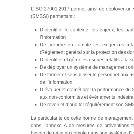
L’ISO 27001:2017 permet ainsi de déployer un 
(SMSSI) permettant :
D’identifier le contexte, les enjeux, les par
l’information
De prendre en compte les exigences rela
(Règlement général sur la protection des do
D’identifier et gérer les risques relatifs à la 
De déployer un système de management orient
De former et sensibiliser le personnel aux ri
de l’information
D’évaluer et d’améliorer la performance du S
aux non-conformités et évènements indésira
De revoir et d’auditer régulièrement son SM
La particularité de cette norme de management d
dans l’annexe A de mesures de préventions tec
besoin de prise en compte dans son système d’i