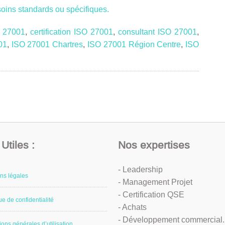
soins standards ou spécifiques.
O 27001
,
certification ISO 27001
,
consultant ISO 27001
,
01
,
ISO 27001 Chartres
,
ISO 27001 Région Centre
,
ISO
Utiles :
Nos expertises
- Leadership
ns légales
- Management Projet
- Certification QSE
ue de confidentialité
- Achats
- Développement commercial..
ions générales d’utilisation