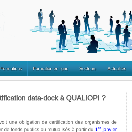
Formations
Formation en ligne
Secteurs
Actualités
ification data-dock à QUALIOPI ?
voit une obligation de certification des organismes de
er
er de fonds publics ou mutualisés à partir du
1
janvier