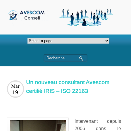
Un nouveau consultant Avescom
Mar
certifié IRIS – ISO 22163
19
Intervenant depuis
2006 dans le