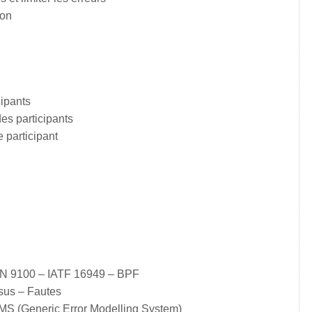
ion
ipants
es participants
 participant
 EN 9100 – IATF 16949 – BPF
sus – Fautes
S (Generic Error Modelling System)