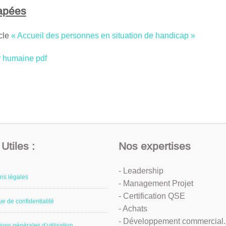
capées
cle
« Accueil des personnes en situation de handicap »
r humaine pdf
Utiles :
Nos expertises
- Leadership
ns légales
- Management Projet
- Certification QSE
ue de confidentialité
- Achats
- Développement commercial..
ions générales d’utilisation